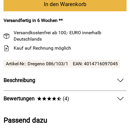
In den Warenkorb
Versandfertig in 6 Wochen **
Versandkostenfrei ab 100,- EURO innerhalb
Deutschlands
Kauf auf Rechnung möglich
Artikel-Nr.: Dregeno 086/103/1
EAN: 4014716097045
Beschreibung
Eine reizende, hochwertige Kinder- und Baby Spieluhr für
das Nachtschränkchen, die gleichermaßen Kinder wie Eltern
Bewertungen
(4)
****/
und Großeltern lange erfreut.
4,5
****/
Chancierende Blautöne, Sterne und eine Sternschnuppe
Passend dazu
stellen den Nachthimmel auf dieser bauchigen
5
Erzgebirge Spieluhr
dar. Zwei süße Sternenkinder mit