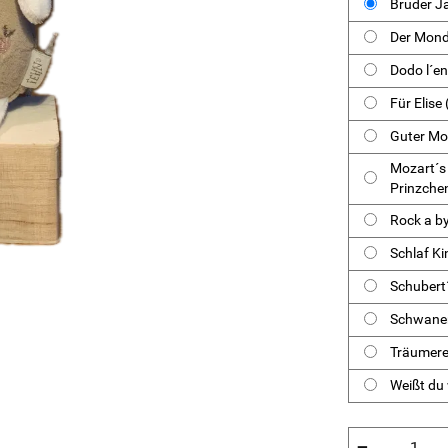
Bruder J
Der Mond
Dodo l´en
Für Elise
Guter Mon
Mozart´s
Prinzche
Rock a b
Schlaf Ki
Schubert
Schwane
Träumere
Weißt du 