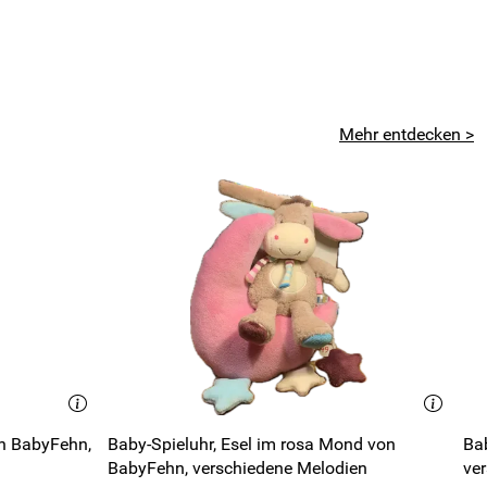
Mehr entdecken >
on BabyFehn,
Baby-Spieluhr, Esel im rosa Mond von
Bab
BabyFehn, verschiedene Melodien
ve