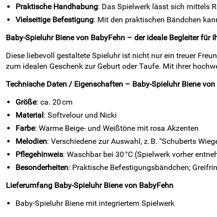
Praktische Handhabung
: Das Spielwerk lässt sich mittels
Vielseitige Befestigung
: Mit den praktischen Bändchen kann
Baby-Spieluhr Biene von BabyFehn – der ideale Begleiter für I
Diese liebevoll gestaltete Spieluhr ist nicht nur ein treuer 
zum idealen Geschenk zur Geburt oder Taufe. Mit ihrer hochwer
Technische Daten / Eigenschaften – Baby-Spieluhr Biene vo
Größe
: ca. 20 cm
Material
: Softvelour und Nicki
Farbe
: Warme Beige- und Weißtöne mit rosa Akzenten
Melodien
: Verschiedene zur Auswahl, z. B. "Schuberts Wieg
Pflegehinweis
: Waschbar bei 30 °C (Spielwerk vorher entn
Besonderheiten
: Praktische Befestigungsbändchen; Greifr
Lieferumfang Baby-Spieluhr Biene von BabyFehn
Baby-Spieluhr Biene mit integriertem Spielwerk