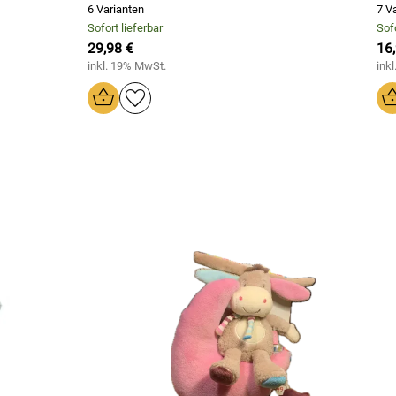
6 Varianten
7 V
Sofort lieferbar
Sofo
29,98 €
16
inkl. 19% MwSt.
ink