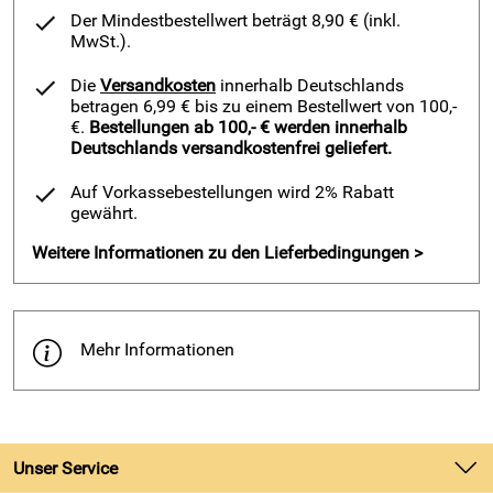
Engelshase als Baby - Spieluhr von Trousselier – der
Der Mindestbestellwert beträgt 8,90 € (inkl.
perfekte Begleiter für Ihr Baby
MwSt.).
Dieser liebevoll gestaltete Engelshase ist nicht nur ein treuer
Die
Versandkosten
innerhalb Deutschlands
Freund zum Schmusen, sondern auch ein beruhigender
betragen 6,99 € bis zu einem Bestellwert von 100,-
Einschlafhelfer. Die sanfte Melodie und das weiche Material
€.
Bestellungen ab 100,- € werden innerhalb
machen ihn zum idealen Geschenk zur Geburt oder Taufe.
Deutschlands versandkostenfrei geliefert.
Mit seiner hochwertigen Verarbeitung und den durchdachten
Auf Vorkassebestellungen wird 2% Rabatt
Details wird er schnell zum unverzichtbaren Begleiter für Ihr
gewährt.
Kind.
Weitere Informationen zu den Lieferbedingungen >
Technische Daten / Eigenschaften – Engelshase von
Trousselier
Größe
: ca. 24 cm
Mehr Informationen
Material
: Zart weiches Frottee
Farbe
: Leuchtendes Fuchsie
Melodie
: "Schwanensee" von Tschaikowski
Pflegehinweis
: Waschbar bei 30 °C (Musiklaufwerk vorher
entnehmen)
Unser Service