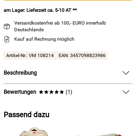
am Lager: Lieferzeit ca. 5-10 AT **
Versandkostenfrei ab 100,- EURO innerhalb
Deutschlands
Kauf auf Rechnung möglich
Artikel-Nr.: VM 108214
EAN: 3457098823986
Beschreibung
Zauberhafter Engelshase in Fuchsie als
Baby - Spieluhr
von
Trousselier – spielt "Schwanensee" von Tschaikowski
Bewertungen
(1)
*****
Dieser einzigartige Engelshase von Trousselier vereint die
5,0
*****
Funktionen eines Kuscheltiers und eines Schutzengels in
Passend dazu
einer lieblichen Hasengestalt. Mit seinem leuchtend
5
fuchsienroten, zart weichen Frottee-Material lädt er zum
4
Schmusen und Träumen ein. Zieht man an der
3
Aufziehschnur, erklingt die beruhigende Melodie