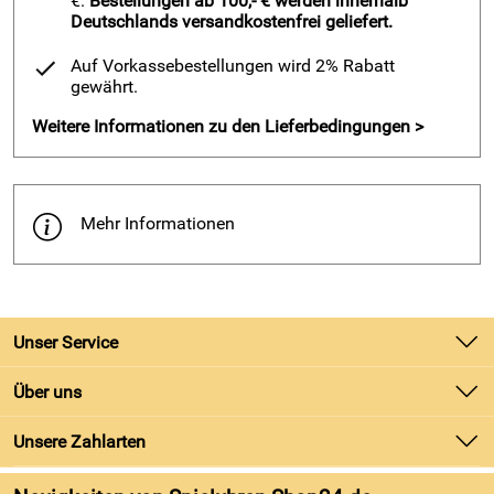
€.
Bestellungen ab 100,- € werden innerhalb
Deutschlands versandkostenfrei geliefert.
Auf Vorkassebestellungen wird 2% Rabatt
gewährt.
Weitere Informationen zu den Lieferbedingungen >
Mehr Informationen
Unser Service
Kontakt
Über uns
Batteriegesetz
Unsere Bestseller
Unsere Zahlarten
Kundeninformationen
Marken
Newsletter