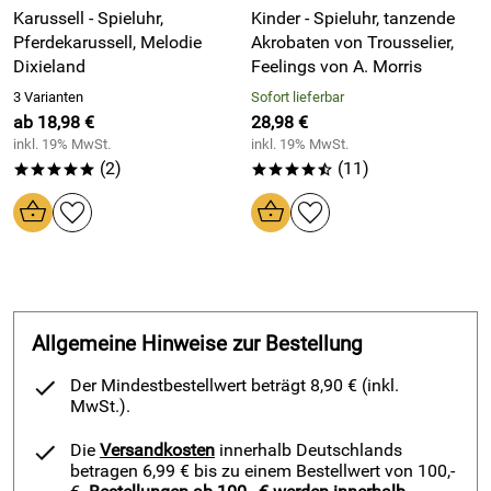
Karussell - Spieluhr,
Kinder - Spieluhr, tanzende
Ist so wie Beschriben.
Pferdekarussell, Melodie
Akrobaten von Trousselier,
Kaufdatum: 23.02.2013
Dixieland
Feelings von A. Morris
Hersteller: Mechanische Musikwerke Manufaktur GmbH,
Bewertungsdatum: 05.03.2013
3 Varianten
Sofort lieferbar
Rheinallee 7, 65385 Rüdesheim am Rhein, info@mmm-
ab 18,98 €
28,98 €
spieluhr.de
inkl. 19% MwSt.
inkl. 19% MwSt.
(2)
(11)
*****
****/
Allgemeine Hinweise zur Bestellung
Der Mindestbestellwert beträgt 8,90 € (inkl.
MwSt.).
Die
Versandkosten
innerhalb Deutschlands
betragen 6,99 € bis zu einem Bestellwert von 100,-