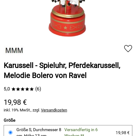
Karussell - Spieluhr, Pferdekarussell,
Melodie Bolero von Ravel
5,0
(6)
*****
19,98 €
inkl. 19% MwSt., zzgl.
Versandkosten
Größe
Größe S, Durchmesser 8
Versandfertig in 6
19,98 €
cm, Höhe 13 cm
Wochen **