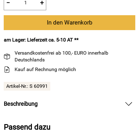
−
+
In den Warenkorb
am Lager: Lieferzeit ca. 5-10 AT **
Versandkostenfrei ab 100,- EURO innerhalb
Deutschlands
Kauf auf Rechnung möglich
Artikel-Nr.: S 60991
Beschreibung
Zartrosa Kinder-Spieluhr "Fairy" von Trousselier – ein
märchenhaftes Erlebnis
Passend dazu
Diese liebevoll gestaltete
Kinder - Spieluhr
entführt kleine