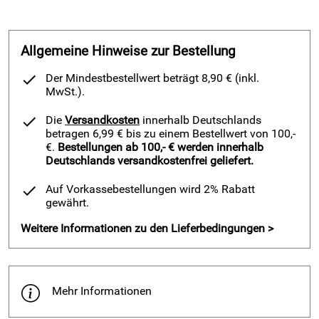
einem besonderen Highlight im Kinderzimmer.
Technische Daten / Eigenschaften – Kinder - Spieluhr
Allgemeine Hinweise zur Bestellung
"Fairy" von Trousselier
Maße: 10,5 cm x 10,5 cm, Höhe 8,5 cm
Der Mindestbestellwert beträgt 8,90 € (inkl.
MwSt.).
Material: Holz, rosa Samtauskleidung
Melodie: "Invitation to the Dance" von Carl Maria von
Die
Versandkosten
innerhalb Deutschlands
Weber
betragen 6,99 € bis zu einem Bestellwert von 100,-
€.
Bestellungen ab 100,- € werden innerhalb
Mechanischer Aufziehmechanismus auf der Rückseite
Deutschlands versandkostenfrei geliefert.
Integrierter ovaler Spiegel im Deckel
Auf Vorkassebestellungen wird 2% Rabatt
Ein Fach und eine Schublade für zusätzlichen Stauraum
gewährt.
Lieferumfang Kinder - Spieluhr "Fairy" von Trousselier
Weitere Informationen zu den Lieferbedingungen >
Spieluhr mit drehender Fee
Integrierter ovaler Spiegel im Deckel
Aufziehmechanismus auf der Rückseite
Mehr Informationen
Ein Fach und eine Schublade mit rosa Samtauskleidung