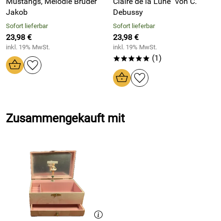
Mustangs, Melodie Bruder
Claire de la Lune" von C.
vier Schubladen
um die Spieldose verteilt
Jakob
Debussy
Größe: 15 cm x 10 cm, Höhe 15 cm
Sofort lieferbar
Sofort lieferbar
23,98 €
23,98 €
inkl. 19% MwSt.
inkl. 19% MwSt.
(1)
*****
Hersteller: Spieluhren-Shop 24, Spechtbach 23, 69483 Wald-
Michelbach, kundenservice@spieluhren-shop24.de
Zusammengekauft mit