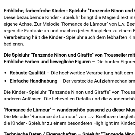
Fröhliche, farbenfrohe
Kinder - Spieluhr
"Tanzende Ninon und Gi
Diese bezaubernde Kinder - Spieluhr bringt die Magie direkt i
eigene Achse. Zur Melodie "Romance de Làmour" von L.v. Bee
regen die Fantasie an und machen jedes Abspielen zu einem E
Verarbeitung hält die Kinder - Spieluhr auch dem lebhaften Ki
bedienen.
Die Spieluhr "Tanzende Ninon und Giraffe" von Trousselier mit
Fröhliche Farben und bewegliche Figuren
– Die bunten Figure
Robuste Qualität
– Die hochwertige Verarbeitung hält dem 
Einfache Handhabung
– Der versteckte Aufziehmechanismus 
Die Kinder - Spieluhr "Tanzende Ninon und Giraffe" von Trouss
anderen Anlässen. Die liebevollen Details und die wundersch
"Romance de Làmour" – wunderschön passend zu dieser Musik
Die Melodie "Romance de Làmour" von L.v. Beethoven begleit
die Kinder - Spieluhr zu einem besonderen Highlight im Kinde
Technische Daten / Eigenschaften – Spieluhr "Tanzende Ninon