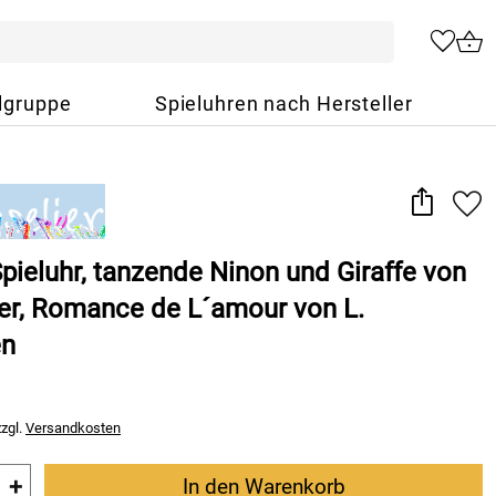
lgruppe
Spieluhren nach Hersteller
Spieluhr, tanzende Ninon und Giraffe von
ier, Romance de L´amour von L.
en
zzgl.
Versandkosten
+
In den Warenkorb