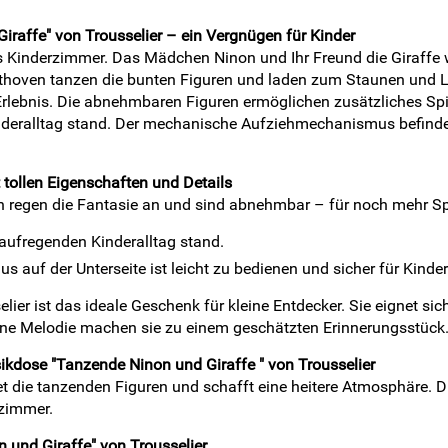
raffe" von Trousselier – ein Vergnügen für Kinder
ns Kinderzimmer. Das Mädchen Ninon und Ihr Freund die Giraffe 
thoven tanzen die bunten Figuren und laden zum Staunen und La
rlebnis. Die abnehmbaren Figuren ermöglichen zusätzliches Spi
nderalltag stand. Der mechanische Aufziehmechanismus befindet s
 tollen Eigenschaften und Details
n regen die Fantasie an und sind abnehmbar – für noch mehr Sp
aufregenden Kinderalltag stand.
auf der Unterseite ist leicht zu bedienen und sicher für Kinder
elier ist das ideale Geschenk für kleine Entdecker. Sie eignet s
öne Melodie machen sie zu einem geschätzten Erinnerungsstück
dose "Tanzende Ninon und Giraffe " von Trousselier
et die tanzenden Figuren und schafft eine heitere Atmosphäre
rzimmer.
 und Giraffe" von Trousselier