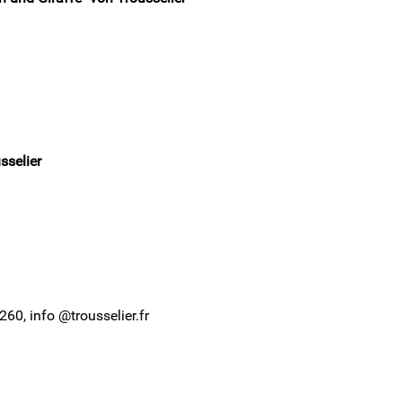
sselier
60, info @trousselier.fr