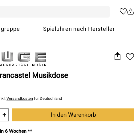
lgruppe
Spieluhren nach Hersteller
Francastel Musikdose
nkl.
Versandkosten
für Deutschland
+
In den Warenkorb
 in 6 Wochen **