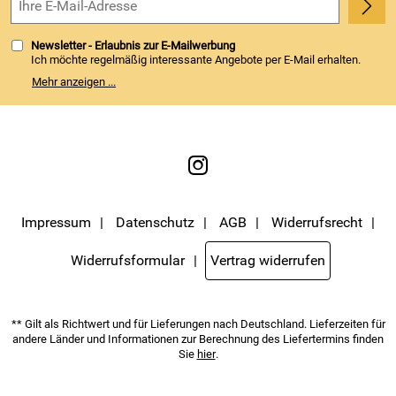
Newsletter - Erlaubnis zur E-Mailwerbung
Ich möchte regelmäßig interessante Angebote per E-Mail erhalten.
Meine E-Mail-Adresse wird nicht an andere Unternehmen
Mehr anzeigen ...
weitergegeben. Zu statistischen Zwecken wird in anonymer Form
ausgewertet, welche Links im Newsletter geklickt werden. Dabei ist
nicht erkennbar, welche konkrete Person geklickt hat. Diese
Einwilligung zur Nutzung meiner E-Mail- Adresse für Werbezwecke
kann ich jederzeit mit Wirkung für die Zukunft widerrufen. Die
Möglichkeit hierzu finden Sie unter dem Link "Newsletter" im
Servicemenü unten rechts, oder indem Sie den Link "Abmelden" am
Ende des Newsletters anklicken. Die
Datenschutzerklärung
habe ich
zur Kenntnis genommen.
Impressum
Datenschutz
AGB
Widerrufsrecht
Widerrufsformular
Vertrag widerrufen
** Gilt als Richtwert und für Lieferungen nach Deutschland. Lieferzeiten für
andere Länder und Informationen zur Berechnung des Liefertermins finden
Sie
hier
.