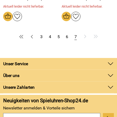
Aktuell leider nicht lieferbar.
Aktuell leider nicht lieferbar.
3
4
5
6
7
Unser Service
Kontakt
Über uns
Batteriegesetz
Unsere Bestseller
Unsere Zahlarten
Kundeninformationen
Marken
Newsletter
Neuigkeiten von Spieluhren-Shop24.de
Neu
Zahlung und Versand
Newsletter anmelden & Vorteile sichern
Kundenbewertungen (743)
4,8/5
*****