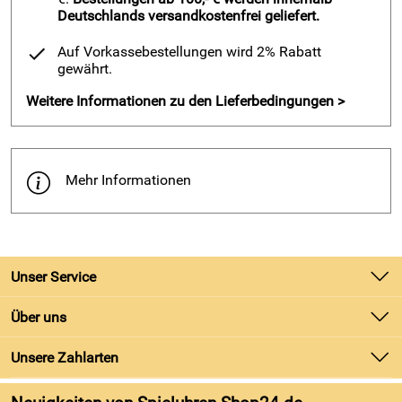
Melodie:
"Santa Lucia"
Deutschlands versandkostenfrei geliefert.
Material: Polystone und Glas
Auf Vorkassebestellungen wird 2% Rabatt
Farbe:
cremeweiß, goldbronze
gewährt.
Größe:
10 cm
Durchmesser
Weitere Informationen zu den Lieferbedingungen >
Gewicht: ca. 890 g
Hersteller: Mechanische Musikwerke Manufaktur GmbH,
Mehr Informationen
Rheinallee 7, 65385 Rüdesheim am Rhein, info@mmm-
spieluhr.de
Unser Service
Kontakt
Über uns
Batteriegesetz
Unsere Bestseller
Unsere Zahlarten
Kundeninformationen
Marken
Newsletter