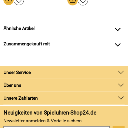
Ähnliche Artikel
Zusammengekauft mit
Unser Service
Kontakt
Über uns
Batteriegesetz
Unsere Bestseller
Unsere Zahlarten
Kundeninformationen
Marken
Newsletter
Neuigkeiten von Spieluhren-Shop24.de
Neu
Zahlung und Versand
Newsletter anmelden & Vorteile sichern
Kundenbewertungen (743)