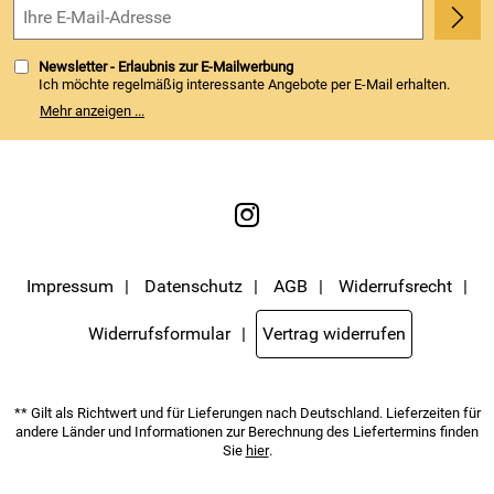
4,8/5
*****
Newsletter - Erlaubnis zur E-Mailwerbung
Ich möchte regelmäßig interessante Angebote per E-Mail erhalten.
Meine E-Mail-Adresse wird nicht an andere Unternehmen
Mehr anzeigen ...
weitergegeben. Zu statistischen Zwecken wird in anonymer Form
ausgewertet, welche Links im Newsletter geklickt werden. Dabei ist
nicht erkennbar, welche konkrete Person geklickt hat. Diese
Einwilligung zur Nutzung meiner E-Mail- Adresse für Werbezwecke
kann ich jederzeit mit Wirkung für die Zukunft widerrufen. Die
Möglichkeit hierzu finden Sie unter dem Link "Newsletter" im
Servicemenü unten rechts, oder indem Sie den Link "Abmelden" am
Ende des Newsletters anklicken. Die
Datenschutzerklärung
habe ich
zur Kenntnis genommen.
Impressum
Datenschutz
AGB
Widerrufsrecht
Widerrufsformular
Vertrag widerrufen
** Gilt als Richtwert und für Lieferungen nach Deutschland. Lieferzeiten für
andere Länder und Informationen zur Berechnung des Liefertermins finden
Sie
hier
.