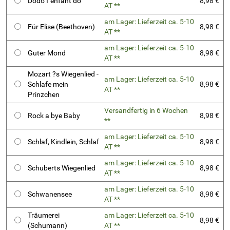
Dodo I´enfant do
8,98 €
AT **
am Lager: Lieferzeit ca. 5-10
Für Elise (Beethoven)
8,98 €
AT **
am Lager: Lieferzeit ca. 5-10
Guter Mond
8,98 €
AT **
Mozart ?s Wiegenlied -
am Lager: Lieferzeit ca. 5-10
Schlafe mein
8,98 €
AT **
Prinzchen
Versandfertig in 6 Wochen
Rock a bye Baby
8,98 €
**
am Lager: Lieferzeit ca. 5-10
Schlaf, Kindlein, Schlaf
8,98 €
AT **
am Lager: Lieferzeit ca. 5-10
Schuberts Wiegenlied
8,98 €
AT **
am Lager: Lieferzeit ca. 5-10
Schwanensee
8,98 €
AT **
Träumerei
am Lager: Lieferzeit ca. 5-10
8,98 €
(Schumann)
AT **