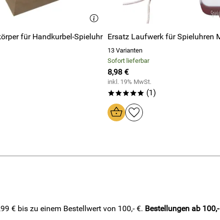
lzeit ist tlw sehr kurz... Ich muss ehrlich sagen dass ich vom z
örper für Handkurbel-Spieluhr
Ersatz Laufwerk für Spieluhren 
13 Varianten
Sofort lieferbar
8,98 €
Alle Bewertungen anschauen
inkl. 19% MwSt.
(1)
*****
9 € bis zu einem Bestellwert von 100,- €.
Bestellungen ab 100,