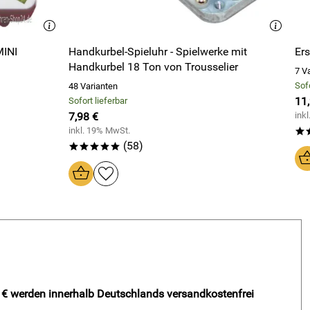
ustand der spielwerke sehr entäuscht bin!
MINI
Handkurbel-Spieluhr - Spielwerke mit
Er
Handkurbel 18 Ton von Trousselier
7 V
Sofo
48 Varianten
11
Sofort lieferbar
7,98 €
ink
inkl. 19% MwSt.
*
(58)
*****
- € werden innerhalb Deutschlands versandkostenfrei