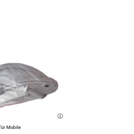
amten Liedes und zum Einnähen der Spieluhr in den Stoffköper m
 hindurch bekam und etwas anderes unten dranhängen musste. Als
hr schon
ch sehr zufrieden !
für Mobile