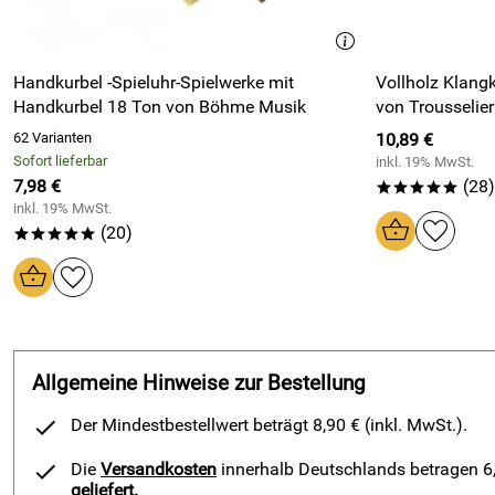
Verena
Verifizierte Bewertung
**ooo
Tlw kein ring zum aufziehen sondern nur das band, und die spie
Handkurbel -Spieluhr-Spielwerke mit
Vollholz Klangk
Kaufdatum: 13.11.2014
Handkurbel 18 Ton von Böhme Musik
von Trousselier
Bewertungsdatum: 25.11.2014
62 Varianten
10,89 €
Sofort lieferbar
inkl. 19% MwSt.
7,98 €
(28)
*****
inkl. 19% MwSt.
(20)
*****
Allgemeine Hinweise zur Bestellung
Der Mindestbestellwert beträgt 8,90 € (inkl. MwSt.).
Die
Versandkosten
innerhalb Deutschlands betragen 6,9
geliefert.