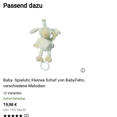
Passend dazu
5
4
3
2
1
Philipp
Verifizierte Bewertung
*****
Sehr schnelle Abwicklung und Lieferung.
Netter Kundenservice
Kaufdatum: 14.11.2024
Bewertungsdatum: 29.11.2024
Baby- Spieluhr, Kleines Schaf von BabyFehn,
verschiedene Melodien
Ehninger
Verifizierte Bewertung
*****
12 Varianten
sehr gute Auswahlmöglichkeit, unkomplizierter Bestellvorgang, 
Sofort lieferbar
Jederzeit wieder
19,98 €
Kaufdatum: 08.11.2017
inkl. 19% MwSt.
Bewertungsdatum: 02.03.2018
(2)
*****