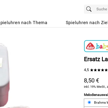
pieluhren nach Thema
Spieluhren nach Zie
Ersatz L
4,5
*****
8,50 €
inkl. 19% MwSt., 
Melodienauswa
Brahms W