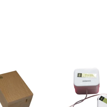
in ich mit dem Klang des Laufwerks...etwas blechern,aber das ist
Gut zu verarbeiten.
nke!