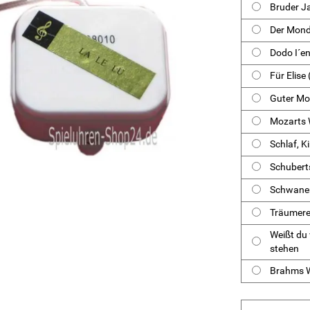
Bruder J
Der Mond
Dodo I´e
Für Elise
Guter M
Mozarts 
Schlaf, Ki
Schubert
Schwane
Träumere
Weißt du 
stehen
Brahms W