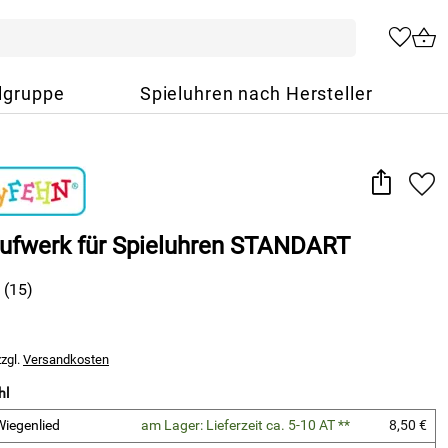
lgruppe
Spieluhren nach Hersteller
aufwerk für Spieluhren STANDART
(15)
zzgl.
Versandkosten
hl
iegenlied
am Lager: Lieferzeit ca. 5-10 AT **
8,50 €