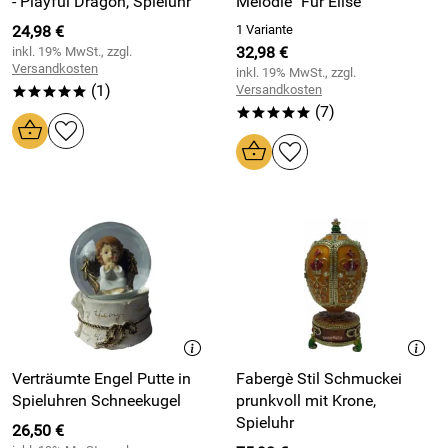
- Playful Dragon, Spieluhr
Melodie "Für Elise"
24,98 €
1 Variante
32,98 €
inkl. 19% MwSt., zzgl.
Versandkosten
inkl. 19% MwSt., zzgl.
(1)
Versandkosten
*****
(7)
*****
Verträumte Engel Putte in
Fabergè Stil Schmuckei
Spieluhren Schneekugel
prunkvoll mit Krone,
Spieluhr
26,50 €