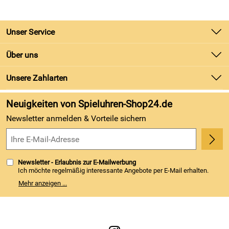
Unser Service
Kontakt
Über uns
Batteriegesetz
Unsere Bestseller
Unsere Zahlarten
Kundeninformationen
Marken
Newsletter
Neuigkeiten von Spieluhren-Shop24.de
Neu
Zahlung und Versand
Newsletter anmelden & Vorteile sichern
Kundenbewertungen (743)
4,8/5
*****
Newsletter - Erlaubnis zur E-Mailwerbung
Ich möchte regelmäßig interessante Angebote per E-Mail erhalten.
Meine E-Mail-Adresse wird nicht an andere Unternehmen
Mehr anzeigen ...
weitergegeben. Zu statistischen Zwecken wird in anonymer Form
ausgewertet, welche Links im Newsletter geklickt werden. Dabei ist
nicht erkennbar, welche konkrete Person geklickt hat. Diese
Einwilligung zur Nutzung meiner E-Mail- Adresse für Werbezwecke
kann ich jederzeit mit Wirkung für die Zukunft widerrufen. Die
Möglichkeit hierzu finden Sie unter dem Link "Newsletter" im