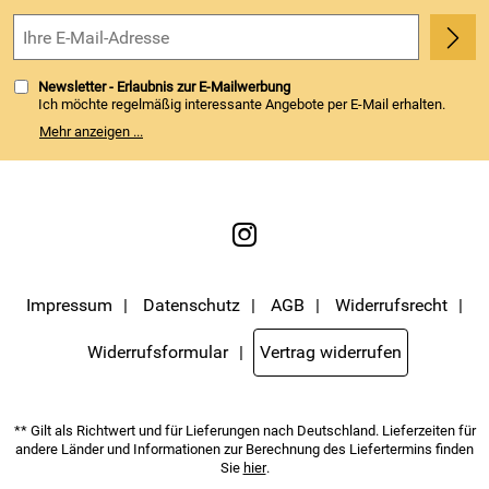
Kundenbewertungen (743)
4,8/5
*****
Newsletter - Erlaubnis zur E-Mailwerbung
Ich möchte regelmäßig interessante Angebote per E-Mail erhalten.
Meine E-Mail-Adresse wird nicht an andere Unternehmen
Mehr anzeigen ...
weitergegeben. Zu statistischen Zwecken wird in anonymer Form
ausgewertet, welche Links im Newsletter geklickt werden. Dabei ist
nicht erkennbar, welche konkrete Person geklickt hat. Diese
Einwilligung zur Nutzung meiner E-Mail- Adresse für Werbezwecke
kann ich jederzeit mit Wirkung für die Zukunft widerrufen. Die
Möglichkeit hierzu finden Sie unter dem Link "Newsletter" im
Servicemenü unten rechts, oder indem Sie den Link "Abmelden" am
Ende des Newsletters anklicken. Die
Datenschutzerklärung
habe ich
zur Kenntnis genommen.
Impressum
Datenschutz
AGB
Widerrufsrecht
Widerrufsformular
Vertrag widerrufen
** Gilt als Richtwert und für Lieferungen nach Deutschland. Lieferzeiten für
andere Länder und Informationen zur Berechnung des Liefertermins finden
Sie
hier
.