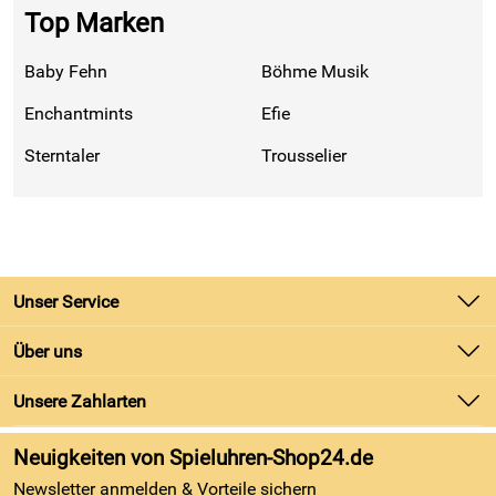
Top Marken
Baby Fehn
Böhme Musik
Enchantmints
Efie
Sterntaler
Trousselier
Unser Service
Kontakt
Über uns
Batteriegesetz
Unsere Bestseller
Unsere Zahlarten
Kundeninformationen
Marken
Newsletter
Neuigkeiten von Spieluhren-Shop24.de
Neu
Zahlung und Versand
Newsletter anmelden & Vorteile sichern