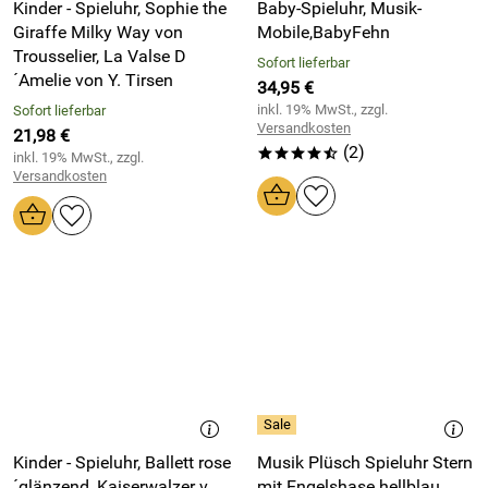
Kinder - Spieluhr, Sophie the
Baby-Spieluhr, Musik-
Giraffe Milky Way von
Mobile,BabyFehn
Trousselier, La Valse D
Sofort lieferbar
´Amelie von Y. Tirsen
34,95 €
inkl. 19% MwSt., zzgl.
Sofort lieferbar
Versandkosten
21,98 €
(2)
****/
inkl. 19% MwSt., zzgl.
Versandkosten
Kinder - Spieluhr, Ballett rose
Musik Plüsch Spieluhr Stern
´glänzend, Kaiserwalzer v.
mit Engelshase hellblau